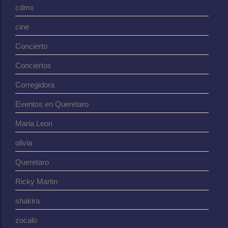
cdmx
cine
Concierto
Conciertos
Corregidora
Eventos en Queretaro
Maria Leon
olivia
Queretaro
Ricky Martin
shakira
zocalo