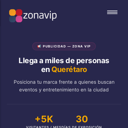
Conciertos
Conciertos
Festivales
Festivales
📢 PUBLICIDAD — ZONA VIP
Deportes
Deportes
Familiares
Familiares
Llega a miles de personas
Culturales
Culturales
en
Querétaro
Congresos
Congresos
Posiciona tu marca frente a quienes buscan
eventos y entretenimiento en la ciudad
+5K
30
VISITANTES / MES
DÍAS DE EXPOSICIÓN