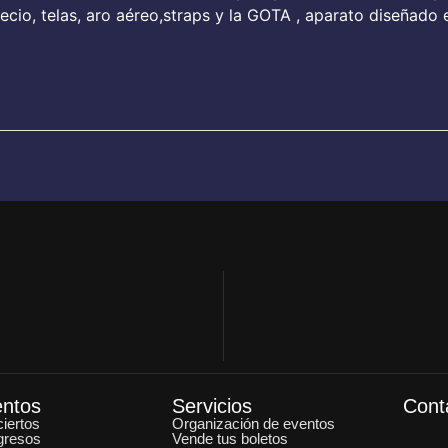
cio, telas, aro aéreo,straps y la GOTA , aparato diseñado
entos
Servicios
Cont
iertos
Organización de eventos
gresos
Vende tus boletos