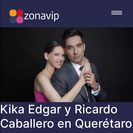
Conciertos
Conciertos
Festivales
Festivales
Deportes
Deportes
Familiares
Familiares
Culturales
Culturales
Congresos
Congresos
Kika Edgar y Ricardo
Caballero en Querétaro