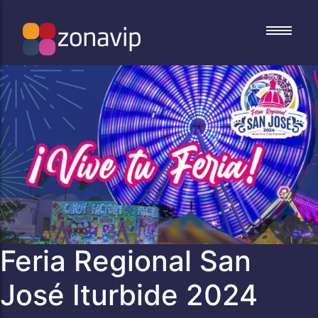
Conciertos
Conciertos
Festivales
Festivales
Deportes
Deportes
Familiares
Familiares
Culturales
Culturales
Congresos
Congresos
Feria Regional San
José Iturbide 2024