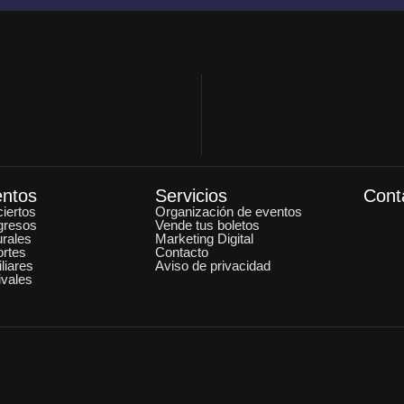
entos
Servicios
Cont
iertos
Organización de eventos
gresos
Vende tus boletos
urales
Marketing Digital
rtes
Contacto
liares
Aviso de privacidad
ivales