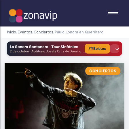
Conciertos
Conciertos
Inicio
/
Eventos
/
Conciertos
/
Paulo Londra en Querétaro
Festivales
Festivales
La Sonora Santanera · Tour Sinfónico
Deportes
Deportes
Boletos
2 de octubre · Auditorio Josefa Ortiz de Domínguez, Querétaro
Familiares
Familiares
Culturales
Culturales
CONCIERTOS
Congresos
Congresos