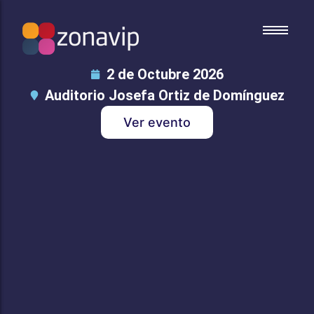
2 de Octubre 2026
Conciertos
Conciertos
Auditorio Josefa Ortiz de Domínguez
Festivales
Festivales
Deportes
Deportes
Ver evento
Familiares
Familiares
Culturales
Culturales
Congresos
Congresos